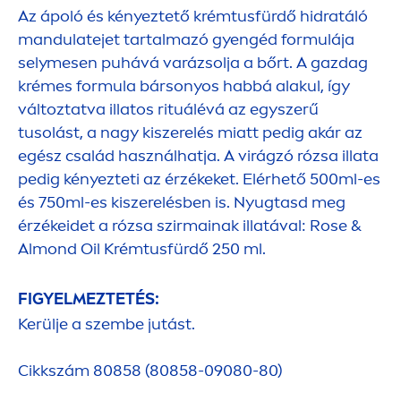
Az ápoló és kényeztető krémtusfürdő hidratáló
mandulatejet tartalmazó gyengéd formulája
selymesen puhává varázsolja a bőrt. A gazdag
krémes formula bársonyos habbá alakul, így
változtatva illatos rituálévá az egyszerű
tusolást, a nagy kiszerelés miatt pedig akár az
egész család használhatja. A virágzó rózsa illata
pedig kényezteti az érzékeket. Elérhető 500ml-es
és 750ml-es kiszerelésben is. Nyugtasd meg
érzékeidet a rózsa szirmainak illatával:
Rose
&
Almond Oil Krémtusfürdő 250 ml.
FIGYELMEZTETÉS:
Kerülje a szembe jutást.
Cikkszám 80858 (80858-09080-80)