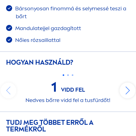
Bársonyosan finommá és selymessé teszi a
bőrt
Mandulatejjel gazdagított
Nőies rózsaillattal
HOGYAN HASZNÁLD?
1
VIDD FEL
Nedves bőrre vidd fel a tusfürdőt!
TUDJ MEG TÖBBET ERRŐL A
TERMÉKRŐL