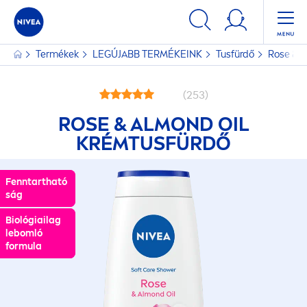
Termékek
LEGÚJABB TERMÉKEINK
Tusfürdő
Rose
& A
(253)
ROSE
& ALMOND OIL
KRÉMTUSFÜRDŐ
Fenntartható
Fenntartható
ság
ság
Biológiailag
Biológiailag
lebomló
lebomló
formula
formula