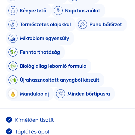
Kényeztető
Napi használat
Természetes olajokkal
Puha bőrérzet
Mikrobiom egyensúly
Fenntarthatóság
Biológiailag lebomló formula
Újrahasznosított anyagból készült
Mandulaolaj
Minden bőrtípusra
Kímélően tisztít
Táplál és ápol