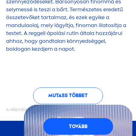
szennyeződéseket. Bársonyosan finommá és
selymessé is teszi a bőrt. Természetes eredetű
összetevőket tartalmaz, és ezek egyike a
mandulaolaj, mely lágyítja, finoman illatosítja a
testet. A reggeli ápolási rutin általa hozzájárul
ahhoz, hogy gondtalan könnyedséggel,
boldogan kezdjem a napot.
MUTASS TÖBBET
A vélemények hitelességét nem ellenőrizzük
TOVÁBB
KÖVESS MINKET