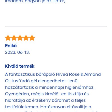
imádom, nagyon jó az illata:)
Enikő
2023. 06. 13.
Kiváló termék
A fantasztikus bőrápoló
Nivea
Rose
& Almond
Oil tusfürdő gél elengedhetet- lenül
hozzátartozik a mindennapi higiéniámhoz.
Gyengéden, mégis kímélő- en tisztítja és
hidratálja az érzékeny bőrömet a teljes
testfelülete
men
. Hatékonyan eltávolítja a