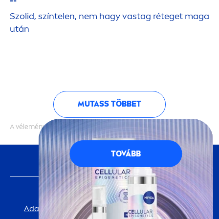
--
Szolid, színtelen, nem hagy vastag réteget maga
után
MUTASS TÖBBET
A vélemények hitelességét nem ellenőrizzük
TOVÁBB
KÖVESS MINKET
FONTOS INFORMÁCIÓ
Adatvédelmi Tájékoztató
Cookie-beállítások