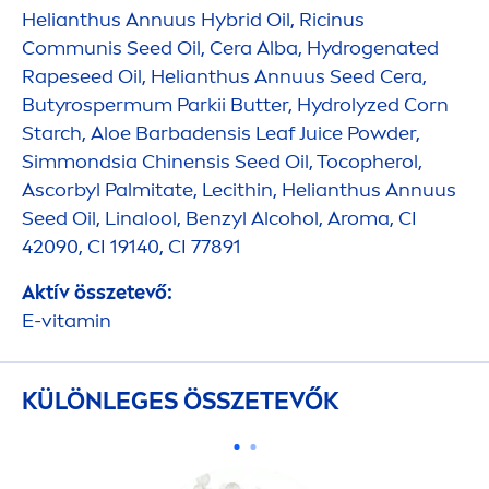
Helianthus Annuus Hybrid Oil, Ricinus
Communis Seed Oil, Cera Alba,
Hydro
genated
Rapeseed Oil, Helianthus Annuus Seed Cera,
Butyrospermum Parkii
Butter
,
Hydro
lyzed Corn
Starch, Aloe Barbadensis Leaf Juice Powder,
Simmondsia Chinensis Seed Oil, Tocopherol,
Ascorbyl Palmitate, Lecithin, Helianthus Annuus
Seed Oil, Linalool, Benzyl Alcohol, Aroma, CI
42090, CI 19140, CI 77891
Aktív összetevő:
E-
vitamin
KÜLÖNLEGES ÖSSZETEVŐK