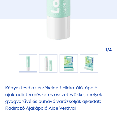
1
/
4
Kényeztesd az érzékeidet! Hidratáló, ápoló
ajakradír természetes összetevőkkel, melyek
gyögyörűvé és puhává varázsolják ajkaidat:
Radírozó Ajakápoló Aloe Verával