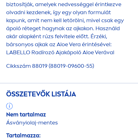
biztosítják, amelyek nedvességgel érintkezve
olvadni kezdenek, így egy olyan formulát
kapunk, amit nem kell letörölni, mivel csak egy
ápoló réteget hagynak az ajkakon. Használd
akár alapként rúzs felvitele előtt. Érzéki,
bársonyos ajkak az Aloe Vera érintésével:
LABELLO
Radírozó Ajakápoló Aloe Verával
Cikkszám 88019 (88019-09600-55)
ÖSSZETEVŐK LISTÁJA
Nem tartalmaz
Ásványiolaj-
men
tes
Tartalmazza: