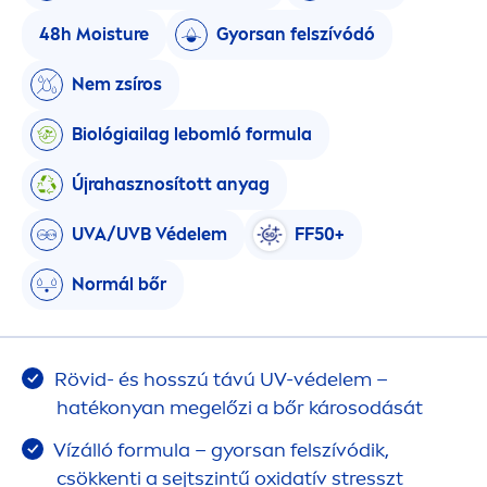
48h Moisture
Gyorsan felszívódó
Nem zsíros
Biológiailag lebomló formula
Újrahasznosított anyag
UVA/UVB Védelem
FF50+
Normál bőr
Rövid- és hosszú távú UV-védelem –
hatékonyan megelőzi a bőr károsodását
Vízálló formula – gyorsan felszívódik,
csökkenti a sejtszintű oxidatív
stress
zt