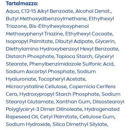
Tartalmazza:
Aqua
, C12-15 Alkyl Benzoate, Alcohol Denat.,
Butyl Methoxydibenzoylmethane, Ethylhexyl
Triazone, Bis-Ethylhexyloxyphenol
Methoxyphenyl Triazine, Ethylhexyl Cocoate,
Isopropyl Palmitate, Dibutyl Adipate, Glycerin,
Diethylamino
Hydro
xybenzoyl Hexyl Benzoate,
Distarch Phosphate, Tapioca Starch, Glyceryl
Stearate, Phenylbenzimidazole Sulfonic Acid,
Sodium Ascorbyl Phosphate, Sodium
Hyaluron
ate, Tocopheryl Acetate,
Microcrystalline Cellulose, Copernicia Cerifera
Cera,
Hydro
xypropyl Starch Phosphate, Sodium
Stearoyl Glutamate, Xanthan Gum, Diisostearoyl
Polyglyceryl-3 Dimer Dilinoleate,
Hydro
genated
Rapeseed Oil, Cetyl Palmitate, Cellulose Gum,
Sodium
Hydro
xide, Silica Dimethyl Silylate,