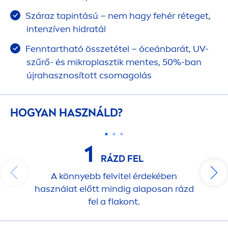
Száraz tapintású – nem hagy fehér réteget,
intenzíven hidratál
Fenntartható összetétel – óceánbarát, UV-
szűrő- és mikroplasztik
men
tes, 50%-ban
újrahasznosított csomagolás
HOGYAN HASZNÁLD?
1
RÁZD FEL
A könnyebb felvitel érdekében
használat előtt mindig alaposan rázd
fel a flakont.