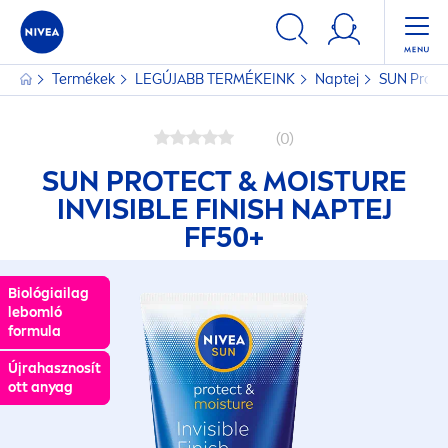
Termékek
LEGÚJABB TERMÉKEINK
Naptej
SUN
Prote
(0)
SUN
PROTECT
& MOISTURE
INVISIBLE FINISH NAPTEJ
FF50+
Biológiailag
Biológiailag
lebomló
lebomló
formula
formula
Újrahasznosít
Újrahasznosít
ott anyag
ott anyag