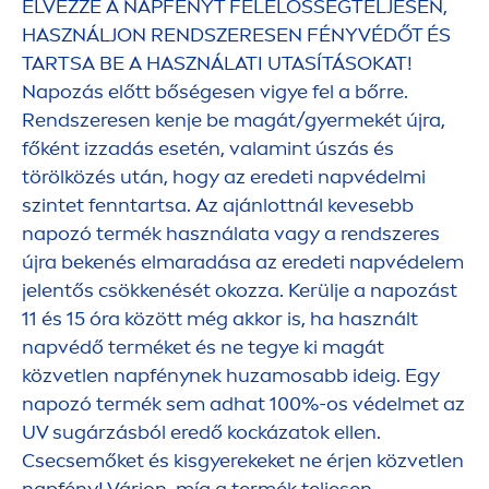
ÉLVEZZE A NAPFÉNYT FELELŐSSÉGTELJESEN,
HASZNÁLJON RENDSZERESEN FÉNYVÉDŐT ÉS
TARTSA BE A HASZNÁLATI UTASÍTÁSOKAT!
Napozás előtt bőségesen vigye fel a bőrre.
Rendszeresen kenje be magát/gyermekét újra,
főként izzadás esetén, valamint úszás és
törölközés után, hogy az eredeti napvédelmi
szintet fenntartsa. Az ajánlottnál kevesebb
napozó termék használata vagy a rendszeres
újra bekenés elmaradása az eredeti napvédelem
jelentős csökkenését okozza. Kerülje a napozást
11 és 15 óra között még akkor is, ha használt
napvédő terméket és ne tegye ki magát
közvetlen napfénynek huzamosabb ideig. Egy
napozó termék sem adhat 100%-os védelmet az
UV sugárzásból eredő kockázatok ellen.
Csecsemőket és kisgyerekeket ne érjen közvetlen
napfény! Várjon, míg a termék teljesen