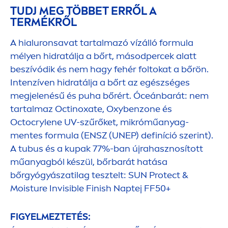
TUDJ MEG TÖBBET ERRŐL A
TERMÉKRŐL
A hialuronsavat tartalmazó vízálló formula
mélyen hidratálja a bőrt, másodpercek alatt
beszívódik és nem hagy fehér foltokat a bőrön.
Intenzíven hidratálja a bőrt az egészséges
megjelenésű és puha bőrért. Óceánbarát: nem
tartalmaz Octinoxate, Oxybenzone és
Octocrylene UV-szűrőket, mikróműanyag-
men
tes formula (ENSZ (UNEP) definíció szerint).
A tubus és a kupak 77%-ban újrahasznosított
műanyagból készül, bőrbarát hatása
bőrgyógyászatilag tesztelt:
SUN
Protect
&
Moisture Invisible Finish Naptej FF50+
FIGYELMEZTETÉS: