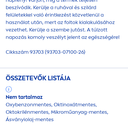
beszívódik. Kerülje a ruhával és szilárd
felületekkel való érintkezést közvetlenül a
használat után, mert az foltok kialakulásához
vezethet. Kerülje a szembe jutást. A túlzott
napozás komoly veszélyt jelent az egészségére!
Cikkszám 93703 (93703-07100-26)
ÖSSZETEVŐK LISTÁJA
Nem tartalmaz
Oxybenzon
men
tes, Oktinoxát
men
tes,
Oktokrilén
men
tes, Mikroműanyag-
men
tes,
Ásványiolaj-
men
tes