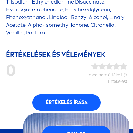
Trisodium Ethylenediamine Disuccinate,
Hydro
xyacetophenone, Ethylhexylglycerin,
Phenoxyethanol, Linalool, Benzyl Alcohol, Linalyl
Acetate, Alpha-Isomethyl Ionone, Citronellol,
Vanillin, Parfum
ÉRTÉKELÉSEK ÉS VÉLEMÉNYEK
0
még nem értékelt (0
Értékelés)
ÉRTÉKELÉS ÍRÁSA