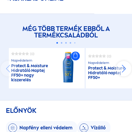
MÉG TÖBB TERMÉK EBBŐL A
TERMÉKCSALÁDBÓL
(0)
(0)
Napvédelem
Napvédelem
Protect
& Moisture
Protect
& Moisture
Hidratáló Naptej
Hidratáló naptej
FF50+ nagy
FF50+
kiszerelés
ELŐNYÖK
Napfény elleni védelem
Vízálló