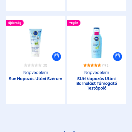
újdonság
vegán
(0)
(193)
Napvédelem
Napvédelem
Sun
Napozás Utáni Szérum
SUN
Napozás Utáni
Barnulást Támogató
Testápoló