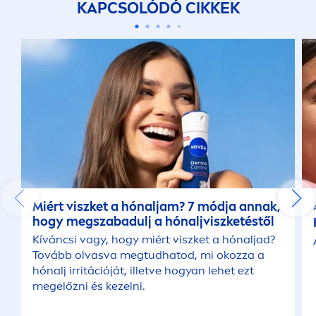
KAPCSOLÓDÓ CIKKEK
Miért viszket a hónaljam? 7 módja annak,
hogy megszabadulj a hónaljviszketéstől
Kíváncsi vagy, hogy miért viszket a hónaljad?
Tovább olvasva megtudhatod, mi okozza a
hónalj irritációját, illetve hogyan lehet ezt
megelőzni és kezelni.