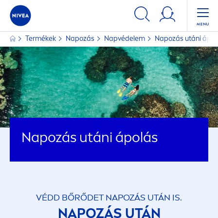
Termékek
Napozás
Napvédelem
Napozás utáni ápol
Napozás utáni ápolás
VÉDD BŐRŐDET NAPOZÁS UTÁN IS.
NAPOZÁS UTÁN