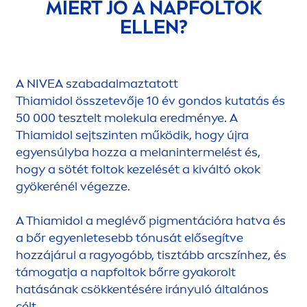
MIÉRT JÓ A NAPFOLTOK
ELLEN?
A
NIVEA
szabadalmaztatott
Thiamidol összetevője 10 év gondos kutatás és
50 000 tesztelt molekula eredménye. A
Thiamidol sejtszinten működik, hogy újra
egyensúlyba hozza a melanintermelést és,
hogy a sötét foltok kezelését a kiváltó okok
gyökerénél végezze.
A Thiamidol a meglévő pig
men
tációra hatva és
a bőr egyenletesebb tónusát elősegítve
hozzájárul a ragyogóbb, tisztább arcszínhez, és
támogatja a napfoltok bőrre gyakorolt
hatásának csökkentésére irányuló általános
célt.