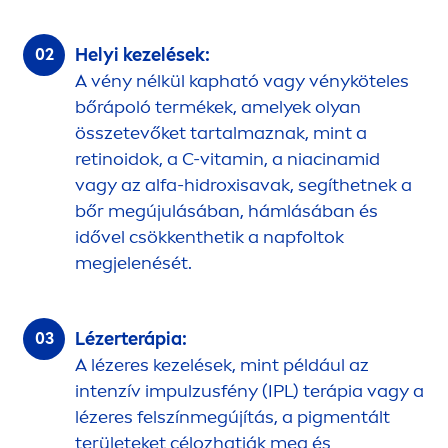
Helyi kezelések:
A vény nélkül kapható vagy vényköteles
bőrápoló termékek, amelyek olyan
összetevőket tartalmaznak, mint a
retinoidok, a C-
vitamin
, a niacinamid
vagy az alfa-hidroxisavak, segíthetnek a
bőr megújulásában, hámlásában és
idővel csökkenthetik a napfoltok
megjelenését.
Lézerterápia:
A lézeres kezelések, mint például az
intenzív impulzusfény (IPL) terápia vagy a
lézeres felszínmegújítás, a pig
men
tált
területeket célozhatják meg és