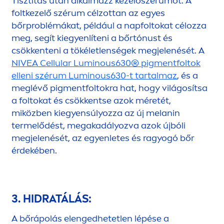
Tisztítás után alkalmazz kezelőszérumot. A
foltkezelő szérum célzottan az egyes
bőrproblémákat, például a napfoltokat célozza
meg, segít kiegyenlíteni a bőrtónust és
csökkenteni a tökéletlenségek megjelenését. A
NIVEA
Cellular
Luminous
630® pig
men
tfoltok
elleni szérum
Luminous
630-t tartalmaz
, és a
meglévő pig
men
tfoltokra hat, hogy világosítsa
a foltokat és csökkentse azok méretét,
miközben kiegyensúlyozza az új melanin
termelődést, megakadályozva azok újbóli
megjelenését, az egyenletes és ragyogó bőr
érdekében.
3. HIDRATÁLÁS:
A bőrápolás elengedhetetlen lépése a