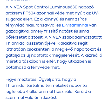
A
NIVEA
Spot Control
Luminous
630 napozó
arckrém FF50+
azonnali védelmet nyújt az UV-
sugarak ellen. Ez a könnyű és nem zsíros
fényvédő hialuronsavval és
E-
vitamin
nal
van
gazdagítva, amely frissítő hatást és sima
bőrérzetet biztosít. A
NIVEA
szabadalmaztatott
Thiamidol összetevőjével kialakítva segít
láthatóan csökkenteni a meglévő napoltokat és
gátolja az új napfoltok megjelenését. A kézreálló
méret a táskában is elfér, hogy útközben is
pótolhasd a fényvédelmet.
Figyelmeztetés: Ügyelj arra, hogy a
Thiamidol tartalmú termékeket naponta
legfeljebb 4 alkalommal használd. Kerüld a
szemmel való érintkezést.