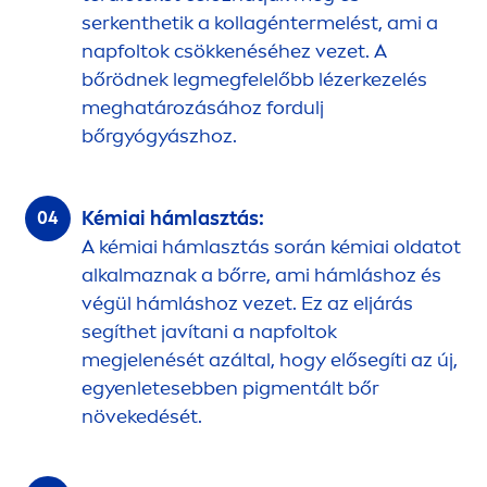
serkenthetik a kollagéntermelést, ami a
napfoltok csökkenéséhez vezet. A
bőrödnek legmegfelelőbb lézerkezelés
meghatározásához fordulj
bőrgyógyászhoz.
Kémiai hámlasztás:
A kémiai hámlasztás során kémiai oldatot
alkalmaznak a bőrre, ami hámláshoz és
végül hámláshoz vezet. Ez az eljárás
segíthet javítani a napfoltok
megjelenését azáltal, hogy elősegíti az új,
egyenletesebben pig
men
tált bőr
növekedését.