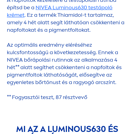
A napfoltok kezelésére a testápolási rutinba
építsd be a
NIVEA
Luminous
630 testápoló
krémet
. Ez a termék Thiamidol-t tartalmaz,
amely 4 hét alatt segít láthatóan csökkenteni a
napfoltokat és a pig
men
tfoltokat.
Az optimális eredmény eléréséhez
kulcsfontosságú a következetesség. Ennek a
NIVEA
bőrápolási rutinnak az alkalmazása 4
hét** alatt segíthet csökkenteni a napfoltok és
pig
men
tfoltok láthatóságát, elősegítve az
egyenletes bőrtónust és a ragyogó arcszínt.
** Fogyasztói teszt, 87 résztvevő
MI AZ A
LUMINOUS
630 ÉS