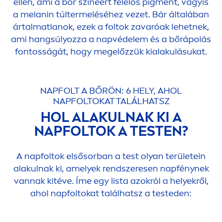
ellen, ami a bőr színéért felelős pig
men
t, vagyis
a melanin túltermeléséhez vezet. Bár általában
ártalmatlanok, ezek a foltok zavaróak lehetnek,
ami hangsúlyozza a napvédelem és a bőrápolás
fontosságát, hogy megelőzzük kialakulásukat.
NAPFOLT A BŐRÖN: 6 HELY, AHOL
NAPFOLTOKAT TALÁLHATSZ
HOL ALAKULNAK KI A
NAPFOLTOK A TESTEN?
A napfoltok elsősorban a test olyan területein
alakulnak ki, amelyek rendszeresen napfénynek
vannak kitéve. Íme egy lista azokról a helyekről,
ahol napfoltokat találhatsz a testeden: