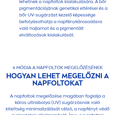
lehetnek a napfoltok kialakulására. A bőr
pig
men
tációjának genetikai eltérései és a
bőr UV-sugárzást kezelő képessége
befolyásolhatja a napfénykárosodásra
való hajlamot és a pig
men
tált
elváltozások kialakulását.
4 MÓDJA A NAPFOLTOK MEGELŐZÉSÉNEK
HOGYAN LEHET MEGELŐZNI A
NAPFOLTOKAT
A napfoltok megelőzése magában foglalja a
káros ultraibolya (UV) sugárzásnak való
kitettség minimalizálását célzó, a napfényt védő