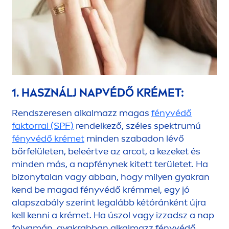
1. HASZNÁLJ NAPVÉDŐ KRÉMET:
Rendszeresen alkalmazz magas
fényvédő
faktorral (SPF)
rendelkező, széles spektrumú
fényvédő krémet
minden szabadon lévő
bőrfelületen, beleértve az arcot, a kezeket és
minden más, a napfénynek kitett területet. Ha
bizonytalan vagy abban, hogy milyen gyakran
kend be magad fényvédő krémmel, egy jó
alapszabály szerint legalább kétóránként újra
kell kenni a krémet. Ha úszol vagy izzadsz a nap
folyamán, gyakrabban alkalmazz fényvédő