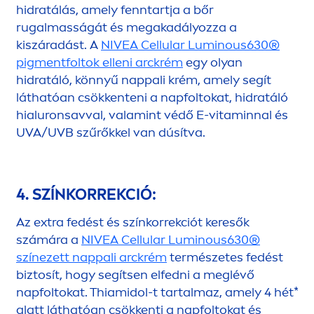
hidratálás, amely fenntartja a bőr
rugalmasságát és megakadályozza a
kiszáradást. A
NIVEA
Cellular
Luminous
630®
pig
men
tfoltok elleni arckrém
egy olyan
hidratáló, könnyű nappali krém, amely segít
láthatóan csökkenteni a napfoltokat, hidratáló
hialuronsavval, valamint védő E-
vitamin
nal és
UVA/UVB szűrőkkel van dúsítva.
4. SZÍNKORREKCIÓ:
Az extra fedést és színkorrekciót keresők
számára a
NIVEA
Cellular
Luminous
630®
színezett nappali arckrém
természetes fedést
biztosít, hogy segítsen elfedni a meglévő
napfoltokat. Thiamidol-t tartalmaz, amely 4 hét*
alatt láthatóan csökkenti a napfoltokat és