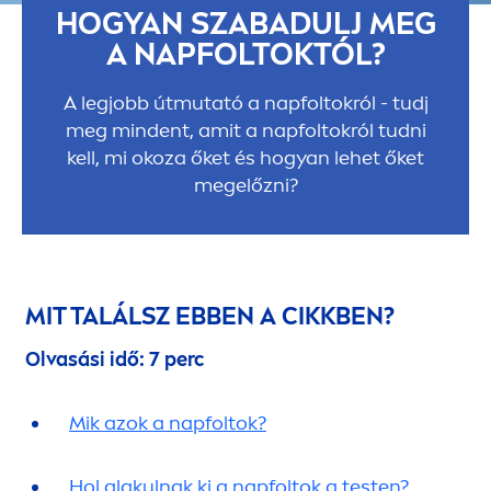
HOGYAN SZABADULJ MEG
A NAPFOLTOKTÓL?
A legjobb útmutató a napfoltokról - tudj
meg mindent, amit a napfoltokról tudni
kell, mi okoza őket és hogyan lehet őket
megelőzni?
MIT TALÁLSZ EBBEN A CIKKBEN?
Olvasási idő: 7 perc
Mik azok a napfoltok?
Hol alakulnak ki a napfoltok a testen?