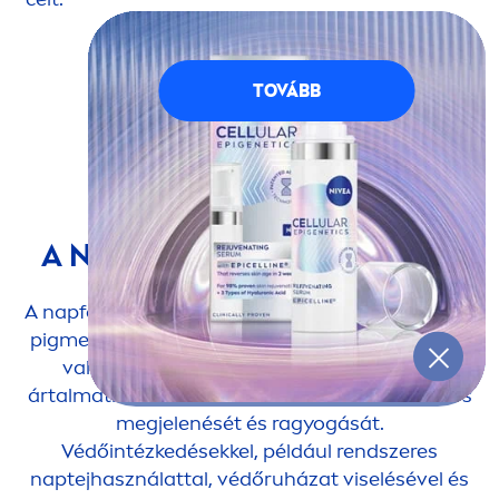
LUMINOUS
630
TOVÁBB
TERMÉKCSALÁD
ÖSSZEFOGLALÓ
A NAPFOLTOK ÁTTEKINTÉSE
A napfoltok vagy szoláris lentiginek a bőrön lévő
pig
men
tfoltok, amelyeket a nap UV-sugarainak
való tartós kitettség okoz. Bár általában
ártalmatlanok, befolyásolhatják a bőr általános
megjelenését és ragyogását.
Védőintézkedésekkel, például rendszeres
naptejhasználattal, védőruházat viselésével és